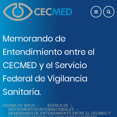
Pasar al contenido principal
Memorando de
Entendimiento entre el
CECMED y el Servicio
Federal de Vigilancia
Sanitaria.
PÁGINA DE INICIO
ACERCA DE
INSTRUMENTOS INTERNACIONALES
MEMORANDO DE ENTENDIMIENTO ENTRE EL CECMED Y