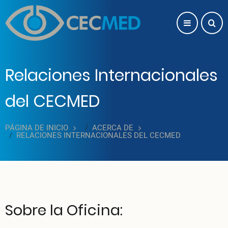
Pasar al contenido principal
Relaciones Internacionales
del CECMED
PÁGINA DE INICIO
ACERCA DE
RELACIONES INTERNACIONALES DEL CECMED
Sobre la Oficina: