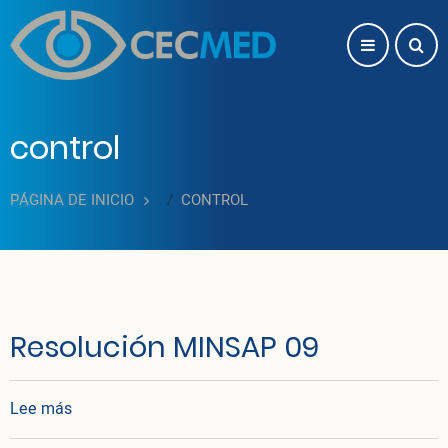
Pasar al contenido principal
control
PÁGINA DE INICIO
CONTROL
Resolución MINSAP 09
sobre Resolución MINSAP 09
Lee más