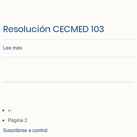
Resolución CECMED 103
sobre Resolución CECMED 103
Lee más
Paginación
Página anterior
‹‹
Página 2
Suscribirse a control