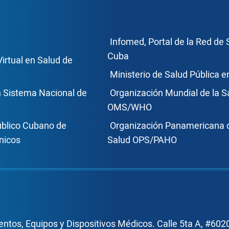
ce Footer2
Enlace Foote
Infomed, Portal de la Red de 
Cuba
Virtual en Salud de
Ministerio de Salud Pública 
n Sistema Nacional de
Organización Mundial de la S
OMS/WHO
úblico Cubano de
Organización Panamericana d
nicos
Salud OPS/PAHO
ntos, Equipos y Dispositivos Médicos. Calle 5ta A, #6020