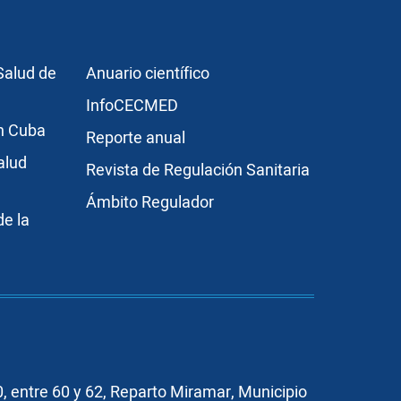
r3
Publicaciones
Salud de
Anuario científico
InfoCECMED
en Cuba
Reporte anual
alud
Revista de Regulación Sanitaria
Ámbito Regulador
e la
, entre 60 y 62, Reparto Miramar, Municipio