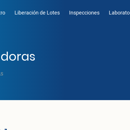
n navigation
tro
Liberación de Lotes
Inspecciones
Laborato
adoras
AS