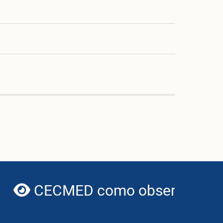
CECMED como observador de
globe