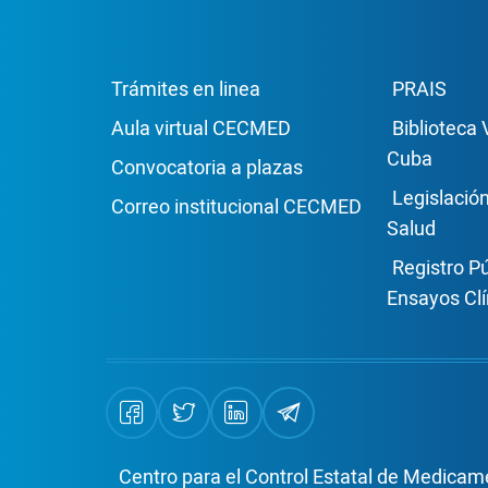
Enlace Footer1
Enla
Trámites en linea
PRAIS
Aula virtual CECMED
Biblioteca 
Cuba
Convocatoria a plazas
Legislació
Correo institucional CECMED
Salud
Registro P
Ensayos Clí
Centro para el Control Estatal de Medicame