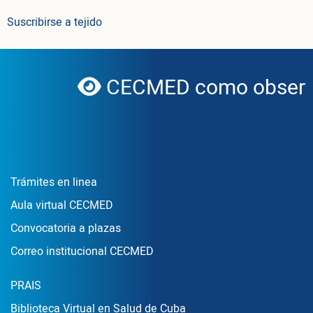
Suscribirse a tejido
CECMED como observa
globe
Enlace Footer1
Trámites en linea
Aula virtual CECMED
Convocatoria a plazas
Correo institucional CECMED
Enlace Footer2
PRAIS
Biblioteca Virtual en Salud de Cuba