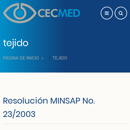
Pasar al contenido principal
tejido
PÁGINA DE INICIO
TEJIDO
Resolución MINSAP No.
23/2003