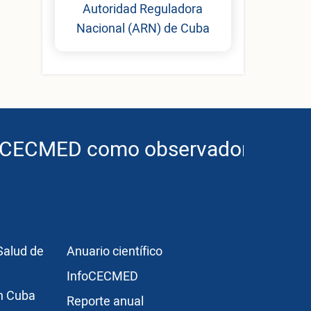
Autoridad Reguladora
Nacional (ARN) de Cuba
MED como observador de ICH
obe
r3
Publicaciones
Salud de
Anuario científico
InfoCECMED
en Cuba
Reporte anual