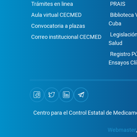
Enlace Footer1
Enla
Trámites en linea
PRAIS
Aula virtual CECMED
Biblioteca 
Cuba
Convocatoria a plazas
Legislació
Correo institucional CECMED
Salud
Registro P
Ensayos Clí
Centro para el Control Estatal de Medicame
Webmaster