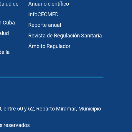
r3
Publicaciones
Salud de
Anuario científico
InfoCECMED
en Cuba
Reporte anual
alud
Revista de Regulación Sanitaria
Ámbito Regulador
e la
, entre 60 y 62, Reparto Miramar, Municipio
os reservados