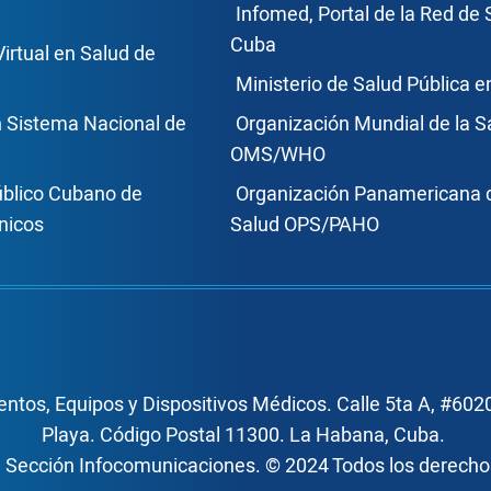
ce Footer2
Enlace Foote
Infomed, Portal de la Red de 
Cuba
Virtual en Salud de
Ministerio de Salud Pública 
n Sistema Nacional de
Organización Mundial de la S
OMS/WHO
úblico Cubano de
Organización Panamericana d
nicos
Salud OPS/PAHO
ntos, Equipos y Dispositivos Médicos. Calle 5ta A, #6020
Playa. Código Postal 11300. La Habana, Cuba.
, Sección Infocomunicaciones. © 2024 Todos los derech