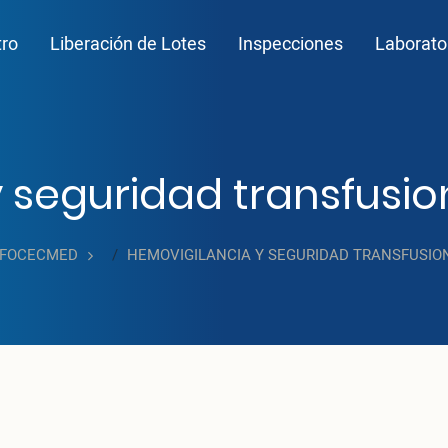
n navigation
tro
Liberación de Lotes
Inspecciones
Laborato
 seguridad transfusio
NFOCECMED
HEMOVIGILANCIA Y SEGURIDAD TRANSFUSIO