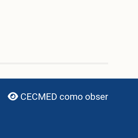
CECMED como observador de
globe