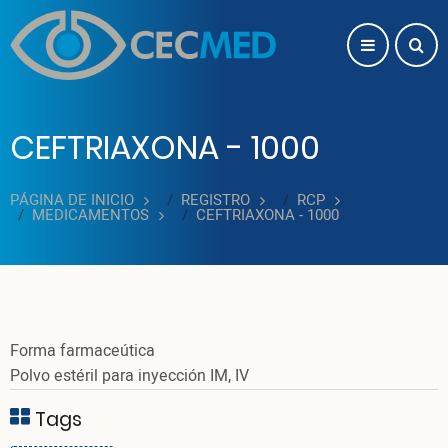
Pasar al contenido principal
CEFTRIAXONA - 1000
PÁGINA DE INICIO
REGISTRO
RCP
MEDICAMENTOS
CEFTRIAXONA - 1000
Forma farmaceútica
Polvo estéril para inyección IM, IV
Tags