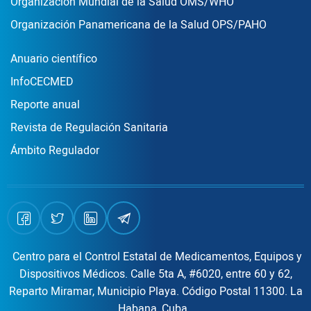
Organización Mundial de la Salud OMS/WHO
Organización Panamericana de la Salud OPS/PAHO
Publicaciones
Anuario científico
InfoCECMED
Reporte anual
Revista de Regulación Sanitaria
Ámbito Regulador
Centro para el Control Estatal de Medicamentos, Equipos y
Dispositivos Médicos. Calle 5ta A, #6020, entre 60 y 62,
Reparto Miramar, Municipio Playa. Código Postal 11300. La
Habana, Cuba.