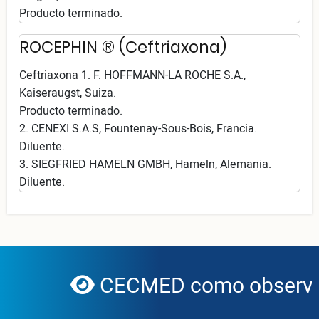
Producto terminado.
ROCEPHIN ® (Ceftriaxona)
Ceftriaxona 1. F. HOFFMANN-LA ROCHE S.A.,
Kaiseraugst, Suiza.
Producto terminado.
2. CENEXI S.A.S, Fountenay-Sous-Bois, Francia.
Diluente.
3. SIEGFRIED HAMELN GMBH, Hameln, Alemania.
Diluente.
CECMED como observad
globe