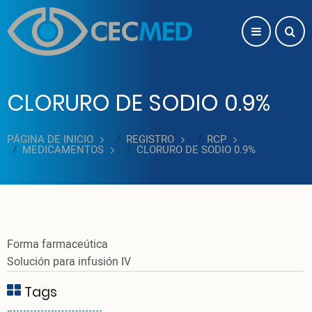
Pasar al contenido principal
CLORURO DE SODIO 0.9%
PÁGINA DE INICIO
REGISTRO
RCP
MEDICAMENTOS
CLORURO DE SODIO 0.9%
Forma farmaceútica
Solución para infusión IV
Tags