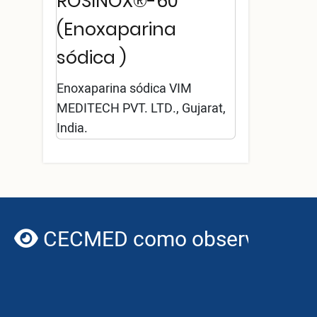
ROSINOX®-60
(Enoxaparina
sódica )
Enoxaparina sódica VIM
MEDITECH PVT. LTD., Gujarat,
India.
CECMED como observador de I
globe