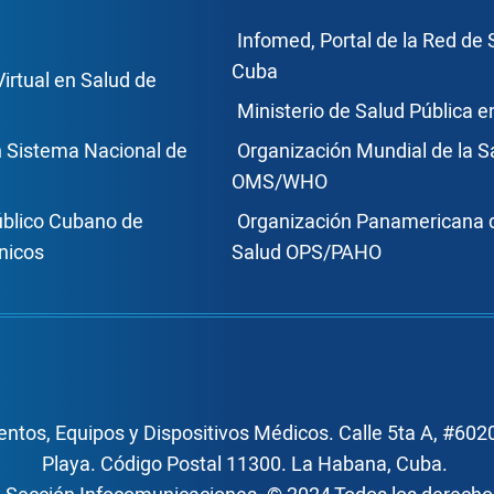
ce Footer2
Enlace Foote
Infomed, Portal de la Red de 
Cuba
Virtual en Salud de
Ministerio de Salud Pública 
n Sistema Nacional de
Organización Mundial de la S
OMS/WHO
úblico Cubano de
Organización Panamericana d
nicos
Salud OPS/PAHO
ntos, Equipos y Dispositivos Médicos. Calle 5ta A, #6020
Playa. Código Postal 11300. La Habana, Cuba.