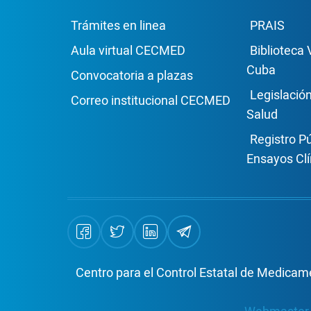
Enlace Footer1
Enla
Trámites en linea
PRAIS
Aula virtual CECMED
Biblioteca 
Cuba
Convocatoria a plazas
Legislació
Correo institucional CECMED
Salud
Registro P
Ensayos Clí
Centro para el Control Estatal de Medicame