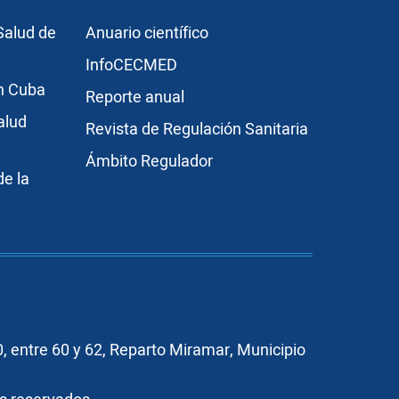
r3
Publicaciones
Salud de
Anuario científico
InfoCECMED
en Cuba
Reporte anual
alud
Revista de Regulación Sanitaria
Ámbito Regulador
e la
, entre 60 y 62, Reparto Miramar, Municipio