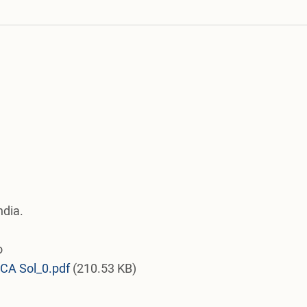
ndia.
o
A Sol_0.pdf
(210.53 KB)