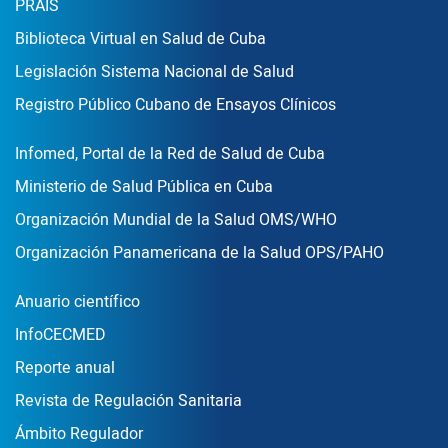
Enlace Footer2
PRAIS
Biblioteca Virtual en Salud de Cuba
Legislación Sistema Nacional de Salud
Registro Público Cubano de Ensayos Clínicos
Enlace Footer3
Infomed, Portal de la Red de Salud de Cuba
Ministerio de Salud Pública en Cuba
Organización Mundial de la Salud OMS/WHO
Organización Panamericana de la Salud OPS/PAHO
Publicaciones
Anuario científico
InfoCECMED
Reporte anual
Revista de Regulación Sanitaria
Ámbito Regulador