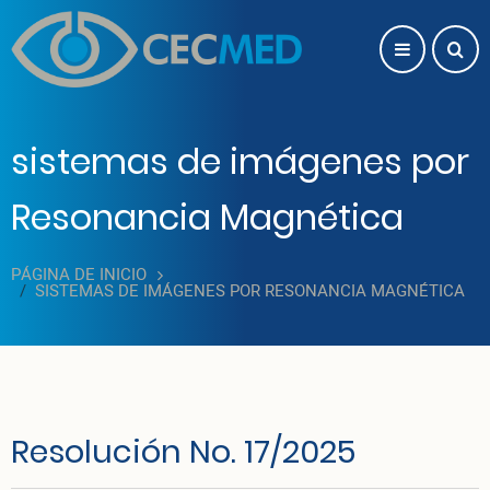
Pasar al contenido principal
sistemas de imágenes por
Resonancia Magnética
PÁGINA DE INICIO
SISTEMAS DE IMÁGENES POR RESONANCIA MAGNÉTICA
Resolución No. 17/2025