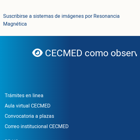
Suscribirse a sistemas de imágenes por Resonancia
Magnética
CECMED como observad
globe
Enlace Footer1
Trámites en linea
Aula virtual CECMED
Convocatoria a plazas
Correo institucional CECMED