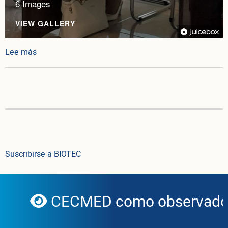
6 Images
VIEW GALLERY
sobre Cuba y la Unión Europea impulsan BIOTEC Cu
Lee más
Suscribirse a BIOTEC
CECMED como observador 
globe