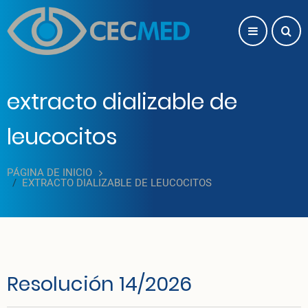
Pasar al contenido principal
extracto dializable de
leucocitos
PÁGINA DE INICIO
EXTRACTO DIALIZABLE DE LEUCOCITOS
Resolución 14/2026