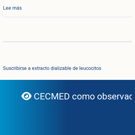
sobre Resolución 14/2026
Lee más
Suscribirse a extracto dializable de leucocitos
CECMED como observador
globe