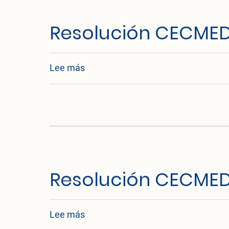
Resolución CECMED
sobre Resolución CECMED 58
Lee más
Resolución CECMED
sobre Resolución CECMED 64
Lee más