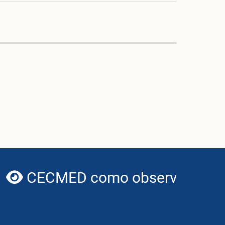
CECMED como observador de IC
globe