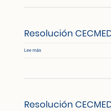
Resolución CECMED 
sobre Resolución CECMED No. 245
Lee más
Resolución CECMED 