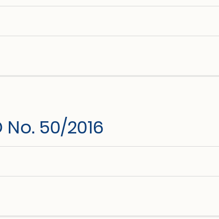
2018
No. 50/2016
2016