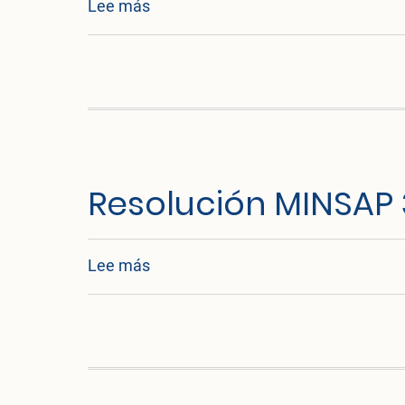
sobre Resolución CECMED No. 18/
Lee más
Resolución MINSAP
sobre Resolución MINSAP 398
Lee más