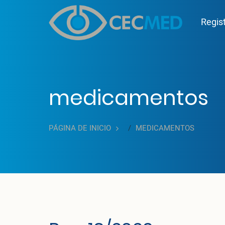
Pasar al contenido principal
Mai
Regis
medicamentos
PÁGINA DE INICIO
MEDICAMENTOS