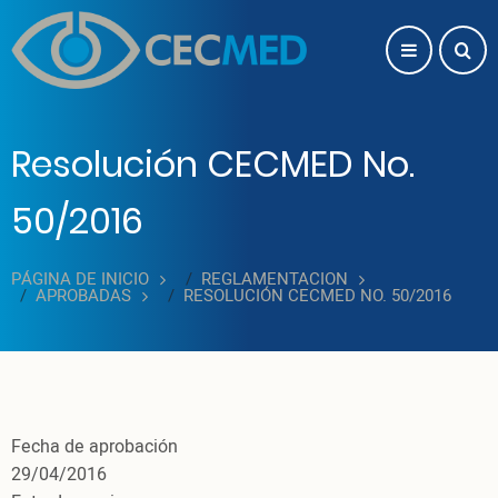
Pasar al contenido principal
Resolución CECMED No.
50/2016
PÁGINA DE INICIO
REGLAMENTACION
APROBADAS
RESOLUCIÓN CECMED NO. 50/2016
Fecha de aprobación
29/04/2016