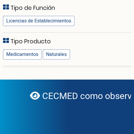
Tipo de Función
Licencias de Establecimientos
Tipo Producto
Medicamentos
Naturales
CECMED como observad
globe