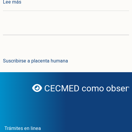
sobre Resolución CECMED No. 169/2018
Lee más
Suscribirse a placenta humana
CECMED como observa
globe
Enlace Footer1
Trámites en linea