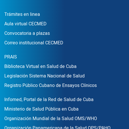
Enlace Footer1
Trámites en linea
Aula virtual CECMED
Convocatoria a plazas
Correo institucional CECMED
Enlace Footer2
PRAIS
Biblioteca Virtual en Salud de Cuba
Legislación Sistema Nacional de Salud
Registro Público Cubano de Ensayos Clínicos
Enlace Footer3
Infomed, Portal de la Red de Salud de Cuba
Ministerio de Salud Pública en Cuba
Organización Mundial de la Salud OMS/WHO
Organización Panamericana de la Salud OPS/PAHO