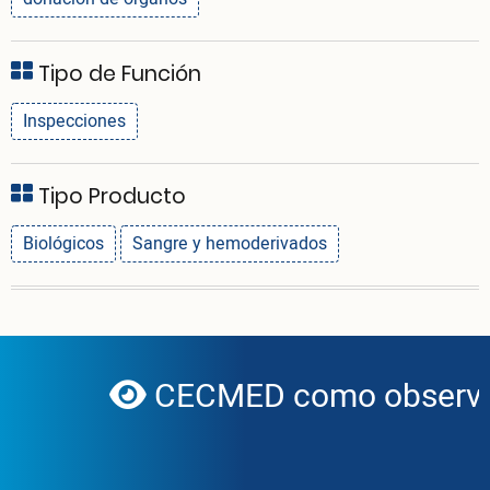
Tipo de Función
Inspecciones
Tipo Producto
Biológicos
Sangre y hemoderivados
CECMED como observad
globe