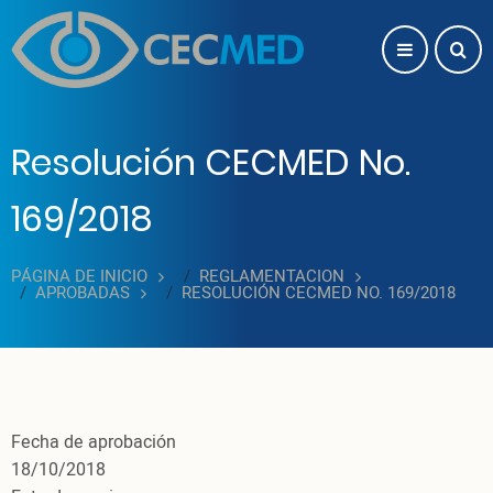
Pasar al contenido principal
Resolución CECMED No.
169/2018
PÁGINA DE INICIO
REGLAMENTACION
APROBADAS
RESOLUCIÓN CECMED NO. 169/2018
Fecha de aprobación
18/10/2018