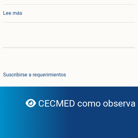
sobre Resolución CECMED 78
Lee más
Suscribirse a requerimientos
CECMED como observador
globe