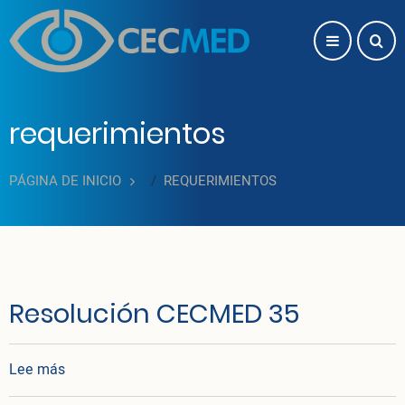
Pasar al contenido principal
requerimientos
PÁGINA DE INICIO
REQUERIMIENTOS
Resolución CECMED 35
sobre Resolución CECMED 35
Lee más