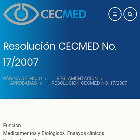
Pasar al contenido principal
Resolución CECMED No.
17/2007
PÁGINA DE INICIO
REGLAMENTACION
APROBADAS
RESOLUCIÓN CECMED NO. 17/2007
Función
Medicamentos y Biológicos. Ensayos clínicos