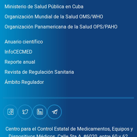
Ministerio de Salud Pública en Cuba
Organización Mundial de la Salud OMS/WHO
Organización Panamericana de la Salud OPS/PAHO
Publicaciones
Anuario científico
InfoCECMED
Reporte anual
Revista de Regulación Sanitaria
Ámbito Regulador
Centro para el Control Estatal de Medicamentos, Equipos y
Dispositivos Médicos. Calle 5ta A, #6020, entre 60 y 62,