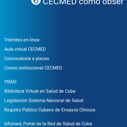
CECMED como observad
globe
Enlace Footer1
Trámites en linea
Aula virtual CECMED
Convocatoria a plazas
Correo institucional CECMED
Enlace Footer2
PRAIS
Biblioteca Virtual en Salud de Cuba
Legislación Sistema Nacional de Salud
Registro Público Cubano de Ensayos Clínicos
Enlace Footer3
Infomed, Portal de la Red de Salud de Cuba