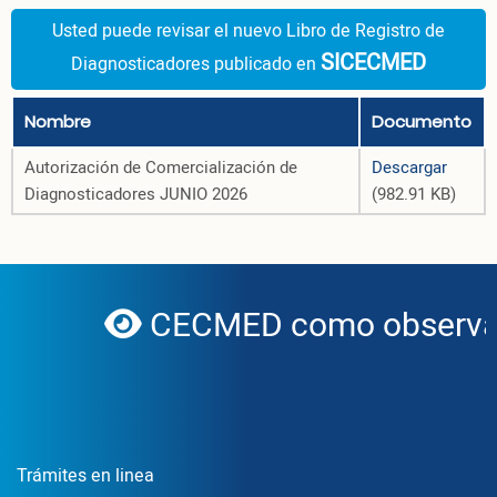
Usted puede revisar el nuevo Libro de Registro de
SICECMED
Diagnosticadores publicado en
Nombre
Documento
Autorización de Comercialización de
Descargar
Diagnosticadores JUNIO 2026
(982.91 KB)
CECMED como observad
globe
Enlace Footer1
Trámites en linea