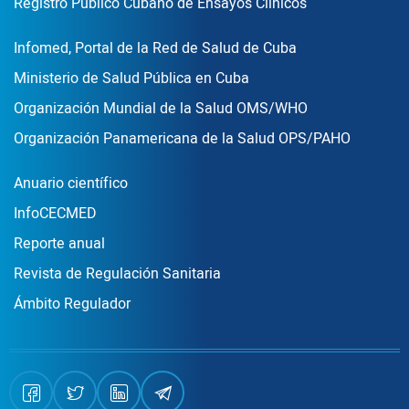
Registro Público Cubano de Ensayos Clínicos
Enlace Footer3
Infomed, Portal de la Red de Salud de Cuba
Ministerio de Salud Pública en Cuba
Organización Mundial de la Salud OMS/WHO
Organización Panamericana de la Salud OPS/PAHO
Publicaciones
Anuario científico
InfoCECMED
Reporte anual
Revista de Regulación Sanitaria
Ámbito Regulador