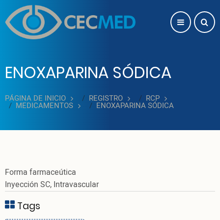
Pasar al contenido principal
ENOXAPARINA SÓDICA
PÁGINA DE INICIO
REGISTRO
RCP
MEDICAMENTOS
ENOXAPARINA SÓDICA
Forma farmaceútica
Inyección SC, Intravascular
Tags