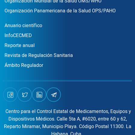
Organización Mundial de la Salud OMS/WHO
Organización Panamericana de la Salud OPS/PAHO
Publicaciones
Anuario científico
InfoCECMED
Reporte anual
Revista de Regulación Sanitaria
Ámbito Regulador
Centro para el Control Estatal de Medicamentos, Equipos y
Dispositivos Médicos. Calle 5ta A, #6020, entre 60 y 62,
Reparto Miramar, Municipio Playa. Código Postal 11300. La
Habana, Cuba.