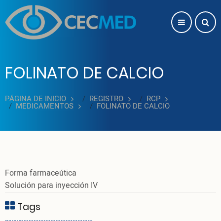
Pasar al contenido principal
FOLINATO DE CALCIO
PÁGINA DE INICIO
REGISTRO
RCP
MEDICAMENTOS
FOLINATO DE CALCIO
Forma farmaceútica
Solución para inyección IV
Tags