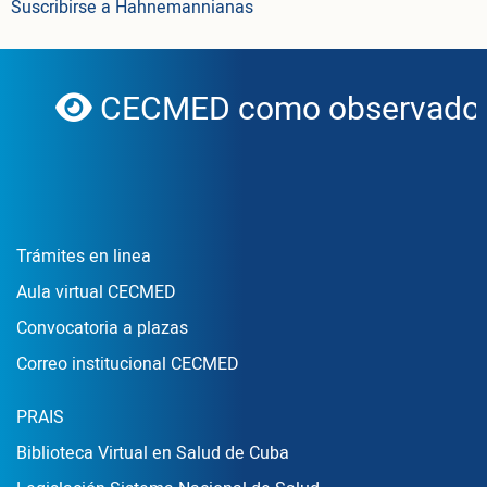
Suscribirse a Hahnemannianas
CECMED como observador 
globe
Enlace Footer1
Trámites en linea
Aula virtual CECMED
Convocatoria a plazas
Correo institucional CECMED
Enlace Footer2
PRAIS
Biblioteca Virtual en Salud de Cuba