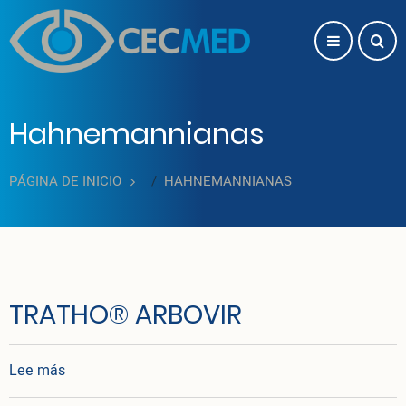
Pasar al contenido principal
Hahnemannianas
PÁGINA DE INICIO
HAHNEMANNIANAS
TRATHO® ARBOVIR
sobre TRATHO® ARBOVIR
Lee más