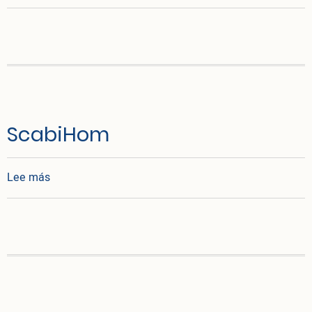
ScabiHom
sobre ScabiHom
Lee más