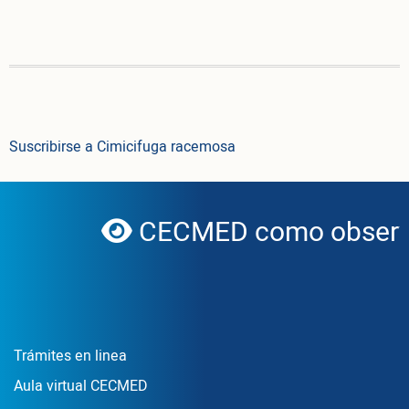
Suscribirse a Cimicifuga racemosa
CECMED como observa
globe
Enlace Footer1
Trámites en linea
Aula virtual CECMED