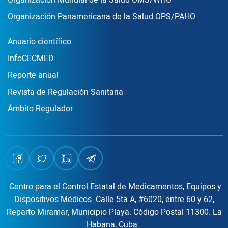
Organización Mundial de la Salud OMS/WHO
Organización Panamericana de la Salud OPS/PAHO
Publicaciones
Anuario científico
InfoCECMED
Reporte anual
Revista de Regulación Sanitaria
Ámbito Regulador
Centro para el Control Estatal de Medicamentos, Equipos y
Dispositivos Médicos. Calle 5ta A, #6020, entre 60 y 62,
Reparto Miramar, Municipio Playa. Código Postal 11300. La
Habana, Cuba.