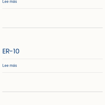
sobre Resolución CECMED No. 26/2007
Lee más
ER-10
sobre ER-10
Lee más