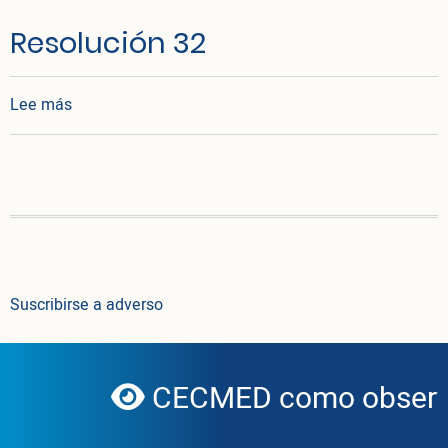
Resolución 32
sobre Resolución 32
Lee más
Suscribirse a adverso
CECMED como observa
globe