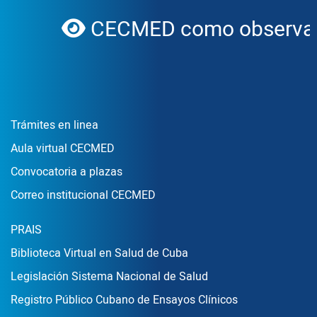
CECMED como observado
globe
Enlace Footer1
Trámites en linea
Aula virtual CECMED
Convocatoria a plazas
Correo institucional CECMED
Enlace Footer2
PRAIS
Biblioteca Virtual en Salud de Cuba
Legislación Sistema Nacional de Salud
Registro Público Cubano de Ensayos Clínicos