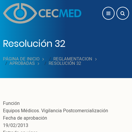
Pasar al contenido principal
Resolución 32
PÁGINA DE INICIO
REGLAMENTACION
APROBADAS
RESOLUCIÓN 32
Función
Equipos Médicos. Vigilancia Postcomercialización
Fecha de aprobación
19/02/2013