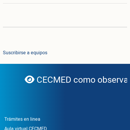
Suscribirse a equipos
CECMED como observado
globe
Enlace Footer1
Trámites en linea
Aula virtual CECMED