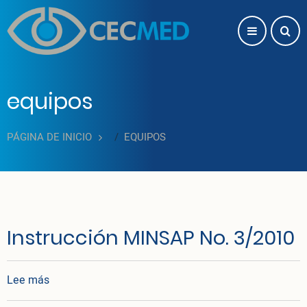
Pasar al contenido principal
equipos
PÁGINA DE INICIO
EQUIPOS
Instrucción MINSAP No. 3/2010
sobre Instrucción MINSAP No. 3/2010
Lee más