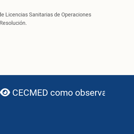
 de Licencias Sanitarias de Operaciones
 Resolución.
CECMED como observador de I
globe