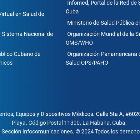
ce Footer2
Enlace Foote
Infomed, Portal de la Red de 
Cuba
Virtual en Salud de
Ministerio de Salud Pública 
n Sistema Nacional de
Organización Mundial de la S
OMS/WHO
úblico Cubano de
Organización Panamericana d
nicos
Salud OPS/PAHO
ntos, Equipos y Dispositivos Médicos. Calle 5ta A, #6020
Playa. Código Postal 11300. La Habana, Cuba.
, Sección Infocomunicaciones. © 2024 Todos los derech