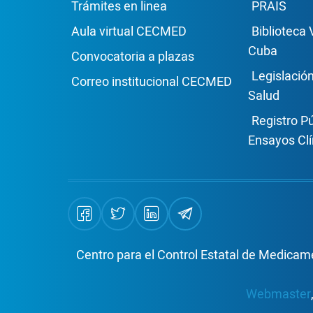
Enlace Footer1
Enla
Trámites en linea
PRAIS
Aula virtual CECMED
Biblioteca 
Cuba
Convocatoria a plazas
Legislació
Correo institucional CECMED
Salud
Registro P
Ensayos Clí
Centro para el Control Estatal de Medicame
Webmaster