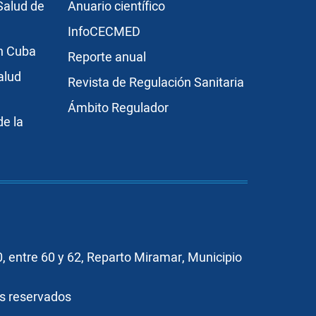
r3
Publicaciones
Salud de
Anuario científico
InfoCECMED
en Cuba
Reporte anual
alud
Revista de Regulación Sanitaria
Ámbito Regulador
e la
, entre 60 y 62, Reparto Miramar, Municipio
os reservados