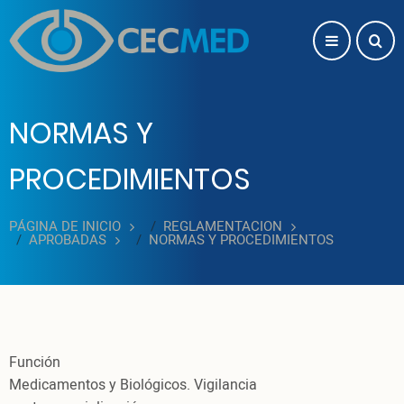
Pasar al contenido principal
NORMAS Y
PROCEDIMIENTOS
PÁGINA DE INICIO
REGLAMENTACION
APROBADAS
NORMAS Y PROCEDIMIENTOS
Función
Medicamentos y Biológicos. Vigilancia