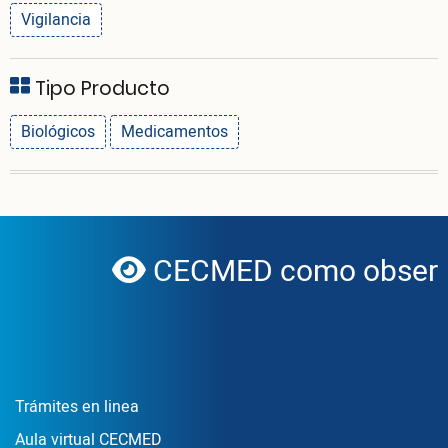
Vigilancia
Tipo Producto
Biológicos
Medicamentos
CECMED como observa
globe
Enlace Footer1
Trámites en linea
Aula virtual CECMED