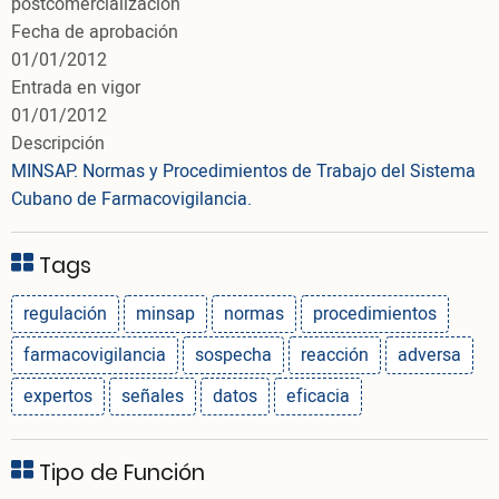
postcomercialización
Fecha de aprobación
01/01/2012
Entrada en vigor
01/01/2012
Descripción
MINSAP.
Normas y Procedimientos de Trabajo del Sistema
Cubano de Farmacovigilancia
.
Tags
regulación
minsap
normas
procedimientos
farmacovigilancia
sospecha
reacción
adversa
expertos
señales
datos
eficacia
Tipo de Función