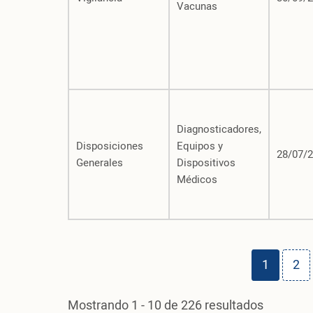
Vacunas
Diagnosticadores,
Disposiciones
Equipos y
28/07/
Generales
Dispositivos
Médicos
Paginación
Page
Pa
1
2
Mostrando 1 - 10 de 226 resultados