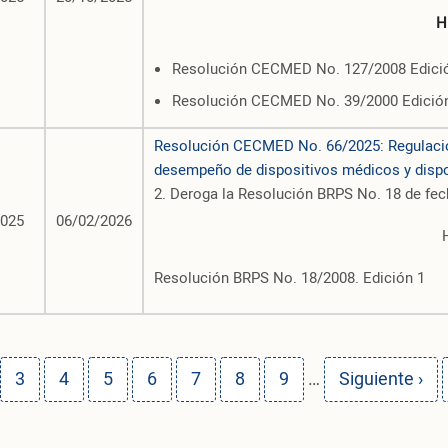
H
Resolución CECMED No. 127/2008 Edici
Resolución CECMED No. 39/2000 Edició
Resolución CECMED No. 66/2025: Regulación
desempeño de dispositivos médicos y disp
2. Deroga la Resolución BRPS No. 18 de fec
2025
06/02/2026
Resolución BRPS No. 18/2008. Edición 1
ge
Page
Page
Page
Page
Page
Page
Page
Siguiente pág
3
4
5
6
7
8
9
…
Siguiente ›