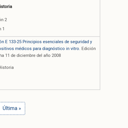
istoria
ón 2
n 1
 E 133-25 Principios esenciales de seguridad y
ositivos médicos para diagnóstico
in vitro
.
Edición
ha 11 de diciembre del año 2008
Historia
ina
Última página
Última »