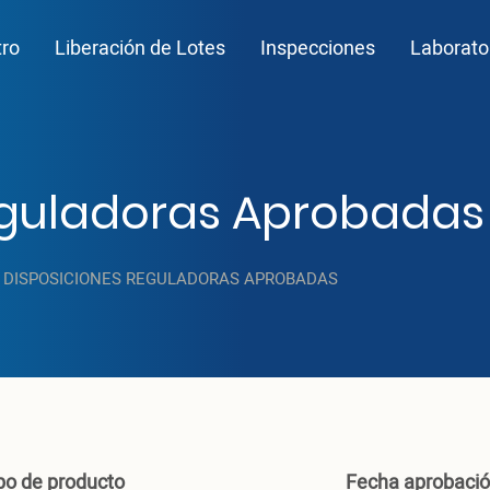
n navigation
tro
Liberación de Lotes
Inspecciones
Laborato
eguladoras Aprobadas
DISPOSICIONES REGULADORAS APROBADAS
po de producto
Fecha aprobaci