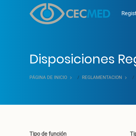
Pasar al contenido principal
Mai
Regis
Disposiciones R
PÁGINA DE INICIO
REGLAMENTACION
Tipo de función
Ti