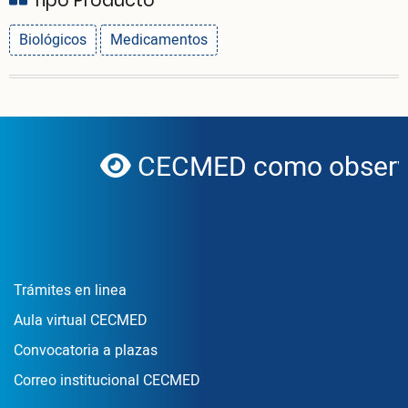
Tipo Producto
Biológicos
Medicamentos
CECMED como observa
globe
Enlace Footer1
Trámites en linea
Aula virtual CECMED
Convocatoria a plazas
Correo institucional CECMED