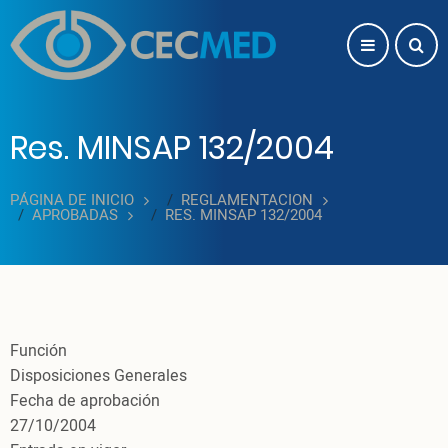
Pasar al contenido principal
Res. MINSAP 132/2004
PÁGINA DE INICIO
REGLAMENTACION
APROBADAS
RES. MINSAP 132/2004
Función
Disposiciones Generales
Fecha de aprobación
27/10/2004