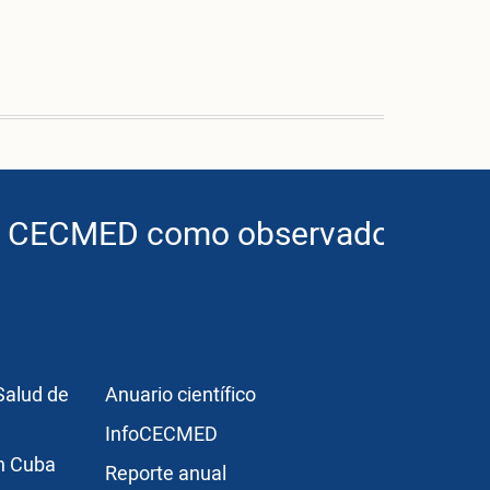
ECMED como observador de ICH
lobe
r3
Publicaciones
Salud de
Anuario científico
InfoCECMED
en Cuba
Reporte anual