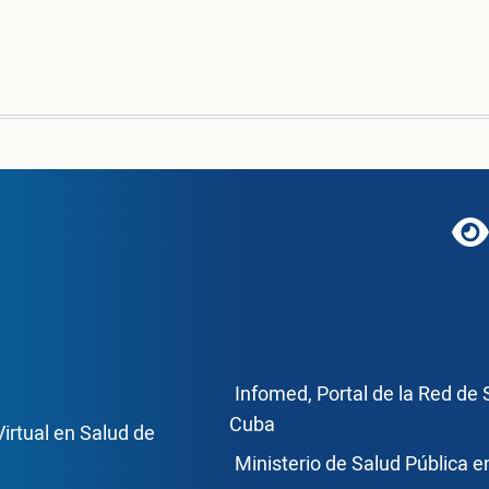
C
g
ce Footer2
Enlace Foote
Infomed, Portal de la Red de 
Cuba
Virtual en Salud de
Ministerio de Salud Pública 