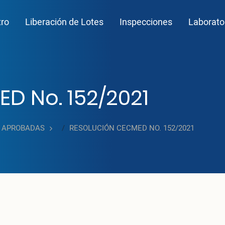
n navigation
tro
Liberación de Lotes
Inspecciones
Laborato
D No. 152/2021
APROBADAS
RESOLUCIÓN CECMED NO. 152/2021