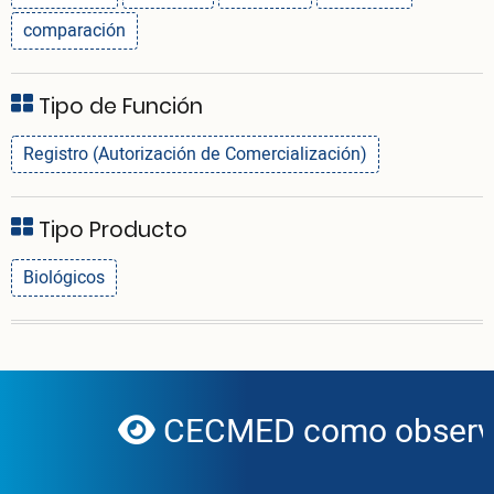
comparación
Tipo de Función
Registro (Autorización de Comercialización)
Tipo Producto
Biológicos
CECMED como observad
globe