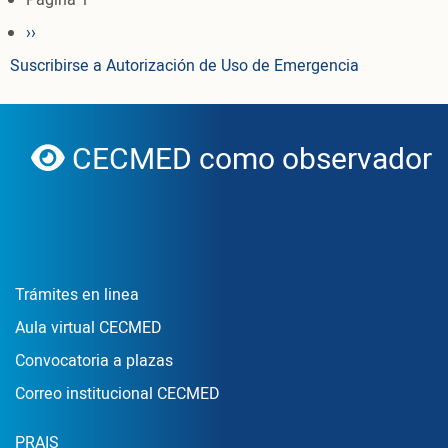
Siguiente página
››
Suscribirse a Autorización de Uso de Emergencia
CECMED como observador de
globe
Enlace Footer1
Trámites en linea
Aula virtual CECMED
Convocatoria a plazas
Correo institucional CECMED
PRAIS