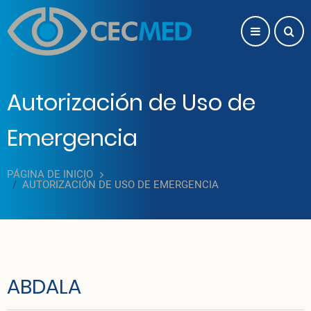
Pasar al contenido principal
Autorización de Uso de
Emergencia
PÁGINA DE INICIO
AUTORIZACIÓN DE USO DE EMERGENCIA
ABDALA