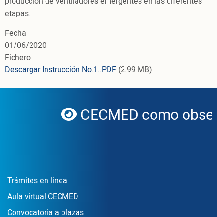
producción de ventiladores emergentes en las diferentes
etapas.
Fecha
01/06/2020
Fichero
Descargar Instrucción No.1..PDF
(2.99 MB)
CECMED como observ
globe
Enlace Footer1
Trámites en linea
Aula virtual CECMED
Convocatoria a plazas