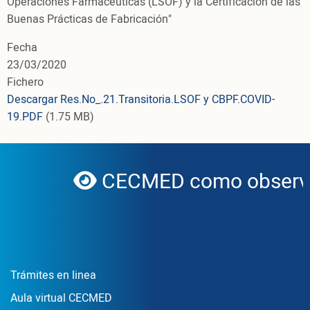
Operaciones Farmacéuticas (LSOF) y la Certificación de las
Buenas Prácticas de Fabricación"
Fecha
23/03/2020
Fichero
Descargar Res.No_.21.Transitoria.LSOF y CBPF.COVID-
19.PDF
(1.75 MB)
CECMED como observa
globe
Enlace Footer1
Trámites en linea
Aula virtual CECMED