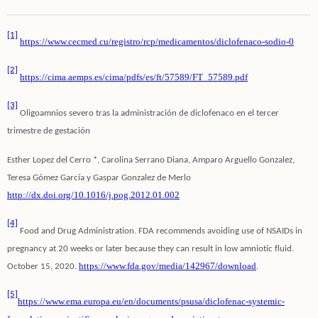
[1]
https://www.cecmed.cu/registro/rcp/medicamentos/diclofenaco-sodio-0
[2]
https://cima.aemps.es/cima/pdfs/es/ft/57589/FT_57589.pdf
[3]
Oligoamnios severo tras la administración de diclofenaco en el tercer
trimestre de gestación
Esther Lopez del Cerro *, Carolina Serrano Diana, Amparo Arguello Gonzalez,
Teresa Gómez García y Gaspar Gonzalez de Merlo
http://dx.doi.org/10.1016/j.pog.2012.01.002
[4]
Food and Drug Administration. FDA recommends avoiding use of NSAIDs in
pregnancy at 20 weeks or later because they can result in low amniotic fluid.
https://www.fda.gov/media/142967/download
October 15, 2020.
.
[5]
https://www.ema.europa.eu/en/documents/psusa/diclofenac-systemic-