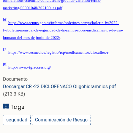
formulations-scientific-conclusions-grounds-variation-terms-
marketing/00001048/202109_es.pdf
.
[6]
https://www.aemps.gob.es/informa/boletines-aemps/boletin-fv/2022-
fv/boletin-mensual-de-seguridad-de-la-aemps-sobre-medicamentos-de-uso-
humano-del-mes-de-junio-de-2022/
.
[7]
https://www.cecmed.cu/registro/rcp/medicamentos/dioxaflex-r
[8]
http://www.vigiaccess.org/
Documento
Descargar CR -22 DICLOFENACO Oligohidramnios.pdf
(213.3 KB)
Tags
seguridad
Comunicación de Riesgo