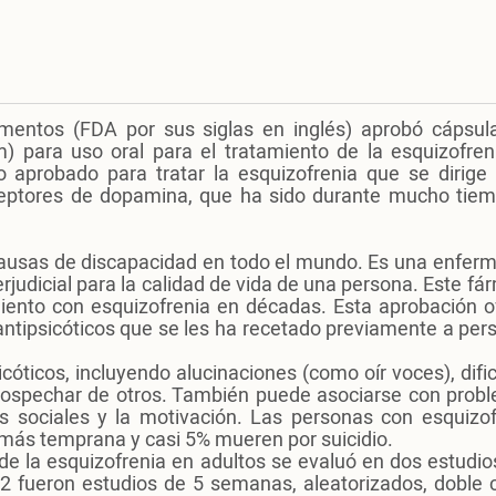
mentos (FDA por sus siglas en inglés) aprobó cápsul
) para uso oral para el tratamiento de la esquizofren
o aprobado para tratar la esquizofrenia que se dirige 
eceptores de dopamina, que ha sido durante mucho tiem
 causas de discapacidad en todo el mundo. Es una enfer
judicial para la calidad de vida de una persona. Este f
iento con esquizofrenia en décadas. Esta aprobación o
ntipsicóticos que se les ha recetado previamente a per
óticos, incluyendo alucinaciones (como oír voces), difi
 sospechar de otros. También puede asociarse con prob
nes sociales y la motivación. Las personas con esquizof
 más temprana y casi 5% mueren por suicidio.
de la esquizofrenia en adultos se evaluó en dos estudio
 2 fueron estudios de 5 semanas, aleatorizados, doble c