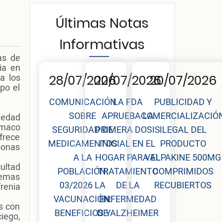
Últimas Notas
Informativas
as de
ia en
a los
28/07/2026
20/07/2026
20/07/2026
po el
COMUNICACIÓN
LA FDA
PUBLICIDAD Y
SOBRE
APRUEBA LA
COMERCIALIZACIÓ
medad
ármaco
SEGURIDAD DE
PRIMERA DOSIS
ILEGAL DEL
frece
MEDICAMENTOS
INICIAL EN EL
PRODUCTO
sonas
A LA
HOGAR PARA EL
VALPAKINE 500MG
cultad
POBLACIÓN:
TRATAMIENTO
COMPRIMIDOS
lemas
03/2026 LA
DE LA
RECUBIERTOS
renia
VACUNACIÓN:
ENFERMEDAD
s con
BENEFICIOS Y
DE ALZHEIMER
iego,