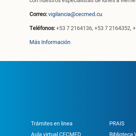
con nuestros especialistas de lunes a vierne
Correo:
vigilancia@cecmed.cu
Teléfonos:
+53 7 2164136, +53 7 2164352, 
Más Información
Enlace Footer1
Enla
Trámites en linea
PRAIS
Aula virtual CECMED
Biblioteca 