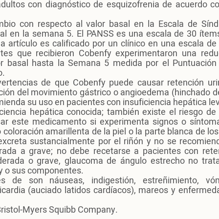
adultos con diagnóstico de esquizofrenia de acuerdo co
ambio con respecto al valor basal en la Escala de Sín
tal en la semana 5. El PANSS es una escala de 30 ítem
 artículo es calificado por un clínico en una escala de
ntes que recibieron Cobenfy experimentaron una redu
lor basal hasta la Semana 5 medida por el Puntuación 
o.
vertencias de que Cobenfy puede causar retención urin
ución del movimiento gástrico o angioedema (hinchado d
comienda su uso en pacientes con insuficiencia hepática le
ciencia hepática conocida; también existe el riesgo de
sar este medicamento si experimenta signos o síntom
oloración amarillenta de la piel o la parte blanca de los
e excreta sustancialmente por el riñón y no se recomien
erada a grave; no debe recetarse a pacientes con rete
derada o grave, glaucoma de ángulo estrecho no trat
fy o sus componentes.
 de son náuseas, indigestión, estreñimiento, vóm
uicardia (auciado latidos cardíacos), mareos y enfermed
Bristol-Myers Squibb Company.