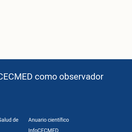
MED como observador de ICH
obe
r3
Publicaciones
Salud de
Anuario científico
InfoCECMED