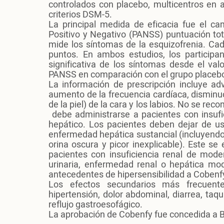
controlados con placebo, multicentros en 
criterios DSM-5.
La principal medida de eficacia fue el c
Positivo y Negativo (PANSS) puntuación to
mide los síntomas de la esquizofrenia. Cada
puntos. En ambos estudios, los participa
significativa de los síntomas desde el va
PANSS en comparación con el grupo placeb
La información de prescripción incluye ad
aumento de la frecuencia cardíaca, dismin
de la piel) de la cara y los labios. No se re
debe administrarse a pacientes con insufi
hepático. Los pacientes deben dejar de u
enfermedad hepática sustancial (incluyendo c
orina oscura y picor inexplicable). Este s
pacientes con insuficiencia renal de mod
urinaria, enfermedad renal o hepática mo
antecedentes de hipersensibilidad a Coben
Los efectos secundarios más frecuentes
hipertensión, dolor abdominal, diarrea, taq
reflujo gastroesofágico.
La aprobación de Cobenfy fue concedida a 