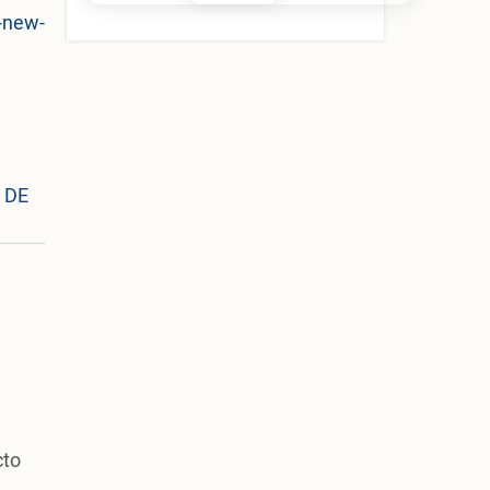
-new-
 DE
cto