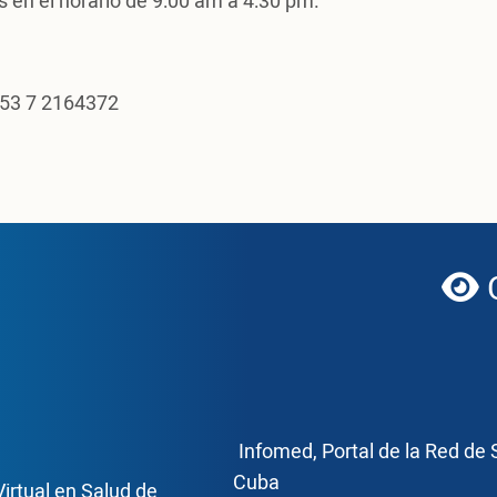
s en el horario de 9:00 am a 4:30 pm.
+53 7 2164372
CEC
gl
ce Footer2
Enlace Foote
Infomed, Portal de la Red de 
Cuba
Virtual en Salud de