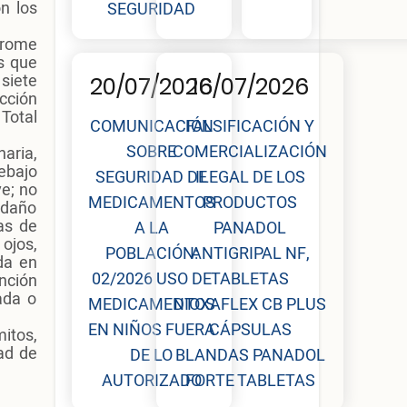
n los
SEGURIDAD
drome
s que
 siete
20/07/2026
16/07/2026
cción
Total
COMUNICACIÓN
FALSIFICACIÓN Y
SOBRE
COMERCIALIZACIÓN
aria,
ebajo
SEGURIDAD DE
ILEGAL DE LOS
ve; no
MEDICAMENTOS
PRODUCTOS
 daño
as de
A LA
PANADOL
 ojos,
POBLACIÓN:
ANTIGRIPAL NF,
da en
02/2026 USO DE
TABLETAS
nción
ada o
MEDICAMENTOS
DIOXAFLEX CB PLUS
EN NIÑOS FUERA
CÁPSULAS
itos,
ad de
DE LO
BLANDAS PANADOL
AUTORIZADO
FORTE TABLETAS