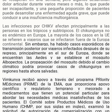
dolor articular durante varios meses o más, lo que puede
ser incapacitante, y una pequeña proporción de pacientes
puede desarrollar una enfermedad aguda grave, que puede
conducir a una insuficiencia multiorgánica.
Las infecciones por CHIKV afectan principalmente a las
personas en los trópicos y subtrópicos. El chikungunya no
es endémico en Europa. La mayoría de los casos en la UE
se refieren a viajeros que se infectaron fuera de la Europa
continental.
Sin embargo, ha habido casos esporádicos de
transmisión posterior por viajeros infectados después de su
regreso, principalmente en el sur de Europa, donde se
encuentran las Aedes y se establece el mosquito
Albopectos. La propagación del mosquito debido al cambio
climático podría provocar casos de chikungunya en
regiones hasta ahora salvadas.
Vimkunya recibió apoyo a través del programa PRIority
MEdicines (PRIME) de la EMA, que proporciona apoyo
científico y regulatorio temprano y mejorado a
medicamentos que tienen un potencial particular para
abordar las necesidades médicas insatisfechas de los
pacientes. El Comité sobre Productos Médicos de Uso
Humano (
CHMP
, por sus siglas en ingles), examinó la
solicitud de autorización de comercialización con un