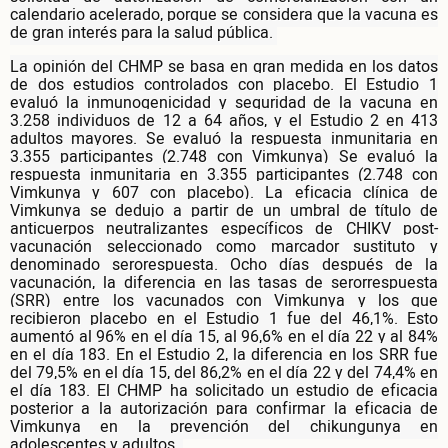
calendario acelerado, porque se considera que la vacuna es
de gran interés para la salud pública.
La opinión del CHMP se basa en gran medida en los datos
de dos estudios controlados con placebo. El Estudio 1
evaluó la inmunogenicidad y seguridad de la vacuna en
3.258 individuos de 12 a 64 años, y el Estudio 2 en 413
adultos mayores. Se evaluó la respuesta inmunitaria en
3.355 participantes (2.748 con Vimkunya) Se evaluó la
respuesta inmunitaria en 3.355 participantes (2.748 con
Vimkunya y 607 con placebo). La eficacia clínica de
Vimkunya se dedujo a partir de un umbral de título de
anticuerpos neutralizantes específicos de CHIKV post-
vacunación seleccionado como marcador sustituto y
denominado serorespuesta. Ocho días después de la
vacunación, la diferencia en las tasas de serorrespuesta
(SRR) entre los vacunados con Vimkunya y los que
recibieron placebo en el Estudio 1 fue del 46,1%. Esto
aumentó al 96% en el día 15, al 96,6% en el día 22 y al 84%
en el día 183. En el Estudio 2, la diferencia en los SRR fue
del 79,5% en el día 15, del 86,2% en el día 22 y del 74,4% en
el día 183. El CHMP ha solicitado un estudio de eficacia
posterior a la autorización para confirmar la eficacia de
Vimkunya en la prevención del chikungunya en
adolescentes y adultos.