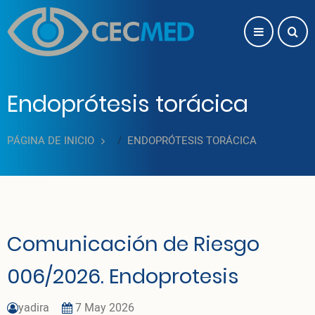
Pasar al contenido principal
Endoprótesis torácica
PÁGINA DE INICIO
ENDOPRÓTESIS TORÁCICA
Comunicación de Riesgo
006/2026. Endoprotesis
yadira
7 May 2026