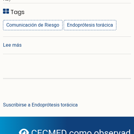
Tags
Comunicación de Riesgo
Endoprótesis torácica
sobre Comunicación de Riesgo 049/2022. Sistema de
Lee más
Suscribirse a Endoprótesis torácica
CECMED como observador 
globe