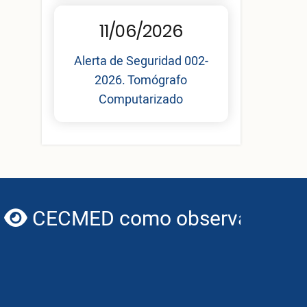
11/06/2026
Alerta de Seguridad 002-
2026. Tomógrafo
Computarizado
CECMED como observador de I
globe