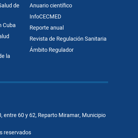
r3
Publicaciones
Salud de
Anuario científico
InfoCECMED
en Cuba
Reporte anual
alud
Revista de Regulación Sanitaria
Ámbito Regulador
e la
, entre 60 y 62, Reparto Miramar, Municipio
os reservados