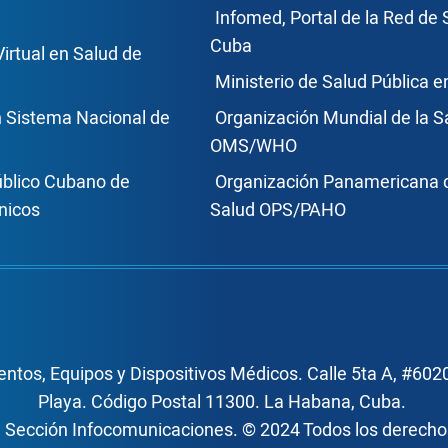
ce Footer2
Enlace Foote
Infomed, Portal de la Red de 
Cuba
Virtual en Salud de
Ministerio de Salud Pública 
n Sistema Nacional de
Organización Mundial de la S
OMS/WHO
úblico Cubano de
Organización Panamericana d
nicos
Salud OPS/PAHO
ntos, Equipos y Dispositivos Médicos. Calle 5ta A, #6020
Playa. Código Postal 11300. La Habana, Cuba.
, Sección Infocomunicaciones. © 2024 Todos los derech