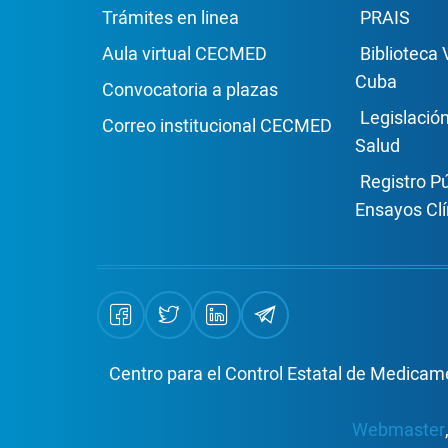
Enlace Footer1
Enla
Trámites en linea
PRAIS
Aula virtual CECMED
Biblioteca 
Cuba
Convocatoria a plazas
Legislació
Correo institucional CECMED
Salud
Registro P
Ensayos Clí
Centro para el Control Estatal de Medicame
Webmaster