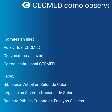
CECMED como observado
globe
Enlace Footer1
Trámites en linea
Aula virtual CECMED
Convocatoria a plazas
Correo institucional CECMED
Enlace Footer2
PRAIS
Biblioteca Virtual en Salud de Cuba
Legislación Sistema Nacional de Salud
Registro Público Cubano de Ensayos Clínicos