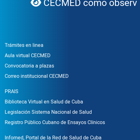
CECMED como observad
globe
Enlace Footer1
Trámites en linea
Aula virtual CECMED
Convocatoria a plazas
Correo institucional CECMED
Enlace Footer2
PRAIS
Biblioteca Virtual en Salud de Cuba
Legislación Sistema Nacional de Salud
Registro Público Cubano de Ensayos Clínicos
Enlace Footer3
Infomed, Portal de la Red de Salud de Cuba