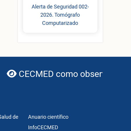
Alerta de Seguridad 002-
2026. Tomógrafo
Computarizado
CECMED como observador de 
globe
r3
Publicaciones
Salud de
Anuario científico
InfoCECMED