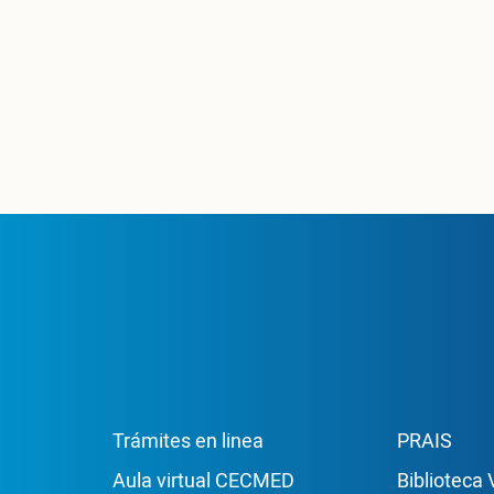
Enlace Footer1
Enla
Trámites en linea
PRAIS
Aula virtual CECMED
Biblioteca 