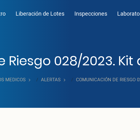
n navigation
tro
Liberación de Lotes
Inspecciones
Laborato
Riesgo 028/2023. Kit 
OS MEDICOS
ALERTAS
COMUNICACIÓN DE RIESGO 02