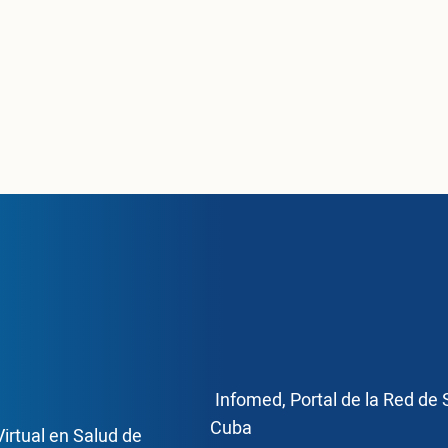
ce Footer2
Enlace Foote
Infomed, Portal de la Red de 
Cuba
Virtual en Salud de